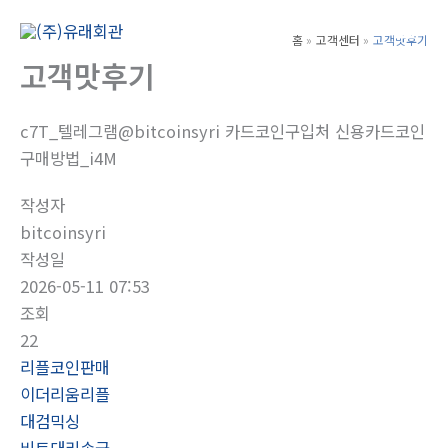
콘
텐
홈
고객센터
고객맛후기
Main
츠
고객맛후기
Men
로
건
c7T_텔레그램@bitcoinsyri 카드코인구입처 신용카드코인
너
구매방법_i4M
뛰
기
작성자
bitcoinsyri
작성일
2026-05-11 07:53
조회
22
리플코인판매
이더리움리플
대검믹싱
비트대리송금