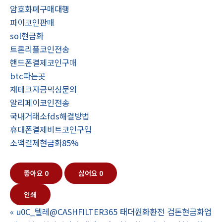
암호화폐구매대행
파이코인판매
sol현금화
트론리플코인전송
핸드폰결제코인구매
btc파는곳
재테크자금믹싱문의
알리페이코인전송
국내거래소fds해결방법
휴대폰결제비트코인구입
소액결제현금화85%
좋아요
0
싫어요
0
인쇄
«
u0C_텔레@CASHFILTER365 태더원화환전 검돈현금화업