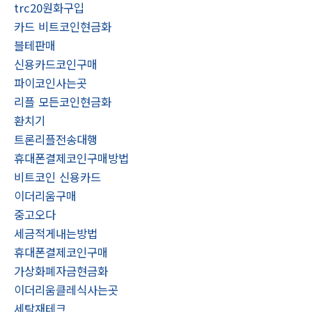
trc20원화구입
카드 비트코인현금화
블테판매
신용카드코인구매
파이코인사는곳
리플 모든코인현금화
환치기
트론리플전송대행
휴대폰결제코인구매방법
비트코인 신용카드
이더리움구매
중고오다
세금적게내는방법
휴대폰결제코인구매
가상화폐자금현금화
이더리움클레식사는곳
세탁재테크