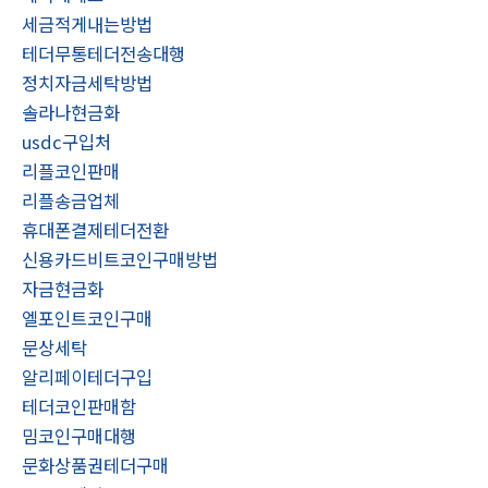
세금적게내는방법
테더무통테더전송대행
정치자금세탁방법
솔라나현금화
usdc구입처
리플코인판매
리플송금업체
휴대폰결제테더전환
신용카드비트코인구매방법
자금현금화
엘포인트코인구매
문상세탁
알리페이테더구입
테더코인판매함
밈코인구매대행
문화상품권테더구매