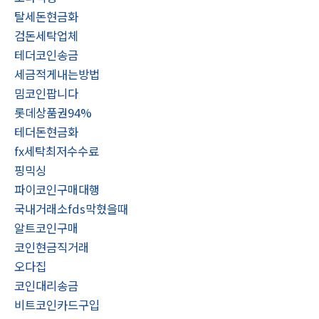
탈세돈현금화
검돈세탁업체
테더코인송금
세금적게내는방법
밈코인팝니다
롯데상품권94%
테더돈현금화
fx세탁최저수수료
핑믹싱
파이코인구매대행
국내거래소fds막혔을때
알트코인구매
코인현금직거래
오다집
코인대리송금
비트코인카드구입