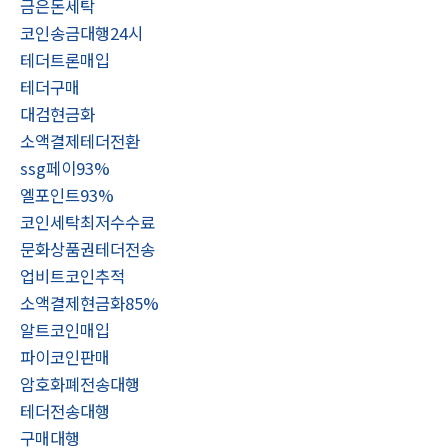
금은돈세탁
코인송금대행24시
테더트론매입
테더구매
대검현금화
소액결제테더전환
ssg페이93%
엘포인트93%
코인세탁최저수수료
문화상품권테더전송
업비트코인추적
소액결제현금화85%
알트코인매입
파이코인판매
암호화폐전송대행
테더전송대행
구매대행