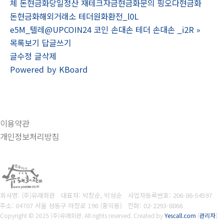
체 돈현금화당일정산 재테크자금현금화문의 핑오다현금화
돈현금화해외거래소 테더원화환전_l0L
e5M_텔레@UPCOIN24 코인 손대손 테더 손대손 _i2R
»
목록보기
답글쓰기
글수정
글삭제
Powered by KBoard
이용약관
개인정보처리방침
회사명: (주)유래회관 대표자: 박창순, 박성순
사업자등록번호:
206-86-54597
주소: 04707 서울 성동구 마장로 196 (홍익동)
전화:
02-2293-8866
Copyright © 2025 (주)유래회관. All rights reserved.
Created by
Yescall.com
[
관리자
]