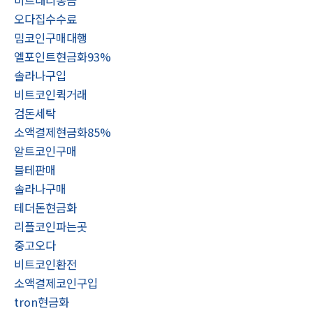
오다집수수료
밈코인구매대행
엘포인트현금화93%
솔라나구입
비트코인퀵거래
검돈세탁
소액결제현금화85%
알트코인구매
블테판매
솔라나구매
테더돈현금화
리플코인파는곳
중고오다
비트코인환전
소액결제코인구입
tron현금화