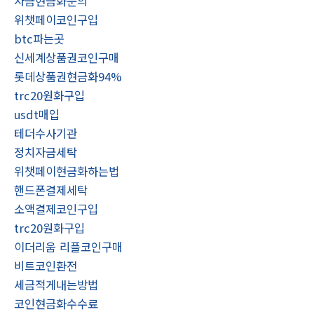
자금현금화문의
위챗페이코인구입
btc파는곳
신세계상품권코인구매
롯데상품권현금화94%
trc20원화구입
usdt매입
테더수사기관
정치자금세탁
위챗페이현금화하는법
핸드폰결제세탁
소액결제코인구입
trc20원화구입
이더리움 리플코인구매
비트코인환전
세금적게내는방법
코인현금화수수료