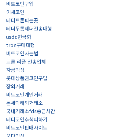
비트코인구입
이체코인
테더트론파는곳
테더무통테더전송대행
usdc현금화
tron구매대행
비트코인사는법
트론 리플 전송업체
자금믹싱
롯데상품권코인구입
장외거래
비트코인개인거래
돈세탁해외거래소
국내거래소fds송금시간
테더코인추척피하기
비트코인판매사이트
오다믹싱