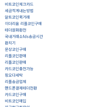
비트코인체크카드
세금적게내는방법
알트코인퀵거래
이더리움 리플코인구매
테더원화환전
국내거래소fds송금시간
환치기
문상코인구매
리플코인판매
리플코인판매
카드코인충전가능
핑오다세탁
리플송금업체
핸드폰결제테더전환
카드코인구매
비트코인매입