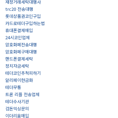
재정거래세탁대행사
trc20 전송대행
롯데상품권코인구입
카드로테더구입하는법
휴대폰결제매입
24시코인업체
암호화폐전송대행
암호화폐구매대행
핸드폰결제세탁
정치자금세탁
테더코인추척피하기
알리페이현금화
테더무통
트론 리플 전송업체
테더수사기관
검돈믹싱문의
이더리움매입