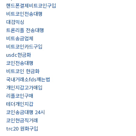
핸드폰결제비트코인구입
비트코인전송대행
대검믹싱
트론리플 전송대행
비트송금업체
비트코인카드구입
usdc현금화
코인전송대행
비트코인 현금화
국내거래소fds깨는법
개인지갑고가매입
리플코인구매
테더개인지갑
코인송금대행 24시
코인현금직거래
trc20 원화구입