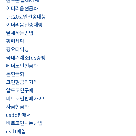
이더리움현금화
trc20코인전송대행
이더리움전송대행
탈세하는방법
횡령세탁
핑오다믹싱
국내거래소fds증빙
테더코인현금화
돈현금화
코인현금직거래
알트코인구매
비트코인판매사이트
자금현금화
usdc판매처
비트코인사는방법
usdt매입