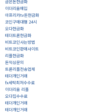
금은돈현금화
이더리움매입
아프리카tv돈현금화
코인구매대행 24시
오다현금화
테더트론현금화
비트코인사는방법
비트코인판매사이트
리플현금화
돈믹싱문의
트론리플전송업체
테더개인거래
fx세탁최저수수료
이더리움 리플
오다집수수료
테더개인거래
테더개인거래