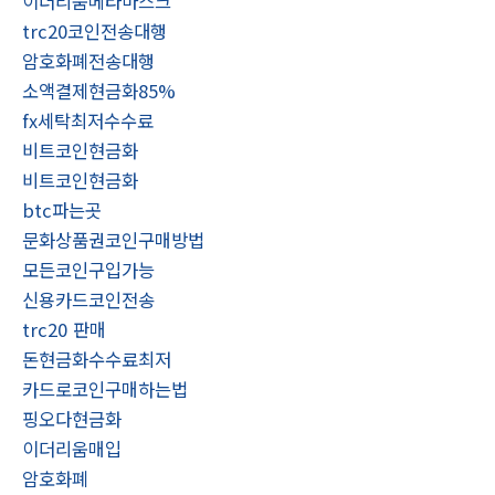
이더리움메타마스크
trc20코인전송대행
암호화폐전송대행
소액결제현금화85%
fx세탁최저수수료
비트코인현금화
비트코인현금화
btc파는곳
문화상품권코인구매방법
모든코인구입가능
신용카드코인전송
trc20 판매
돈현금화수수료최저
카드로코인구매하는법
핑오다현금화
이더리움매입
암호화폐