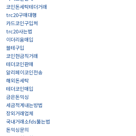
코인돈세탁테더거래
trc20구매대행
카드코인구입처
trc20사는법
이더리움매입
블테구입
코인현금직거래
테더코인판매
알리페이코인전송
해외돈세탁
테더코인매입
금은돈믹싱
세금적게내는방법
장외거래업체
국내거래소fds뚫는법
돈믹싱문의