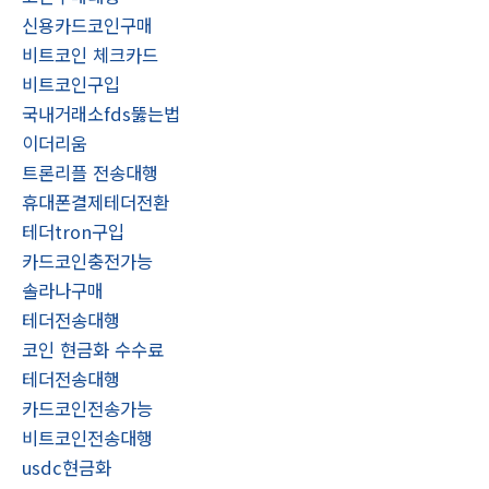
신용카드코인구매
비트코인 체크카드
비트코인구입
국내거래소fds뚫는법
이더리움
트론리플 전송대행
휴대폰결제테더전환
테더tron구입
카드코인충전가능
솔라나구매
테더전송대행
코인 현금화 수수료
테더전송대행
카드코인전송가능
비트코인전송대행
usdc현금화