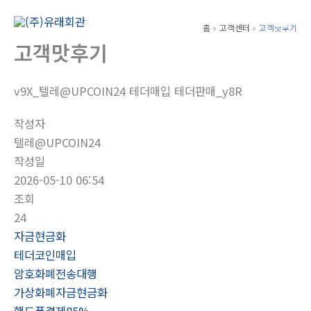
콘
텐
홈
고객센터
고객맛후기
Main
츠
고객맛후기
Men
로
건
v9X_텔레@UPCOIN24 테더매입 테더판매_y8R
너
뛰
작성자
기
텔레@UPCOIN24
작성일
2026-05-10 06:54
조회
24
자금현금화
테더코인매입
암호화폐전송대행
가상화폐자금현금화
핸드폰결제85%