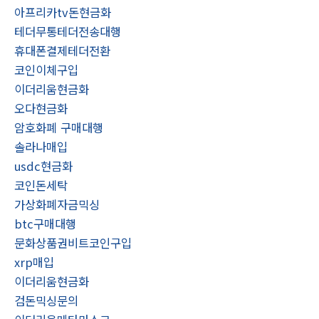
아프리카tv돈현금화
테더무통테더전송대행
휴대폰결제테더전환
코인이체구입
이더리움현금화
오다현금화
암호화폐 구매대행
솔라나매입
usdc현금화
코인돈세탁
가상화폐자금믹싱
btc구매대행
문화상품권비트코인구입
xrp매입
이더리움현금화
검돈믹싱문의