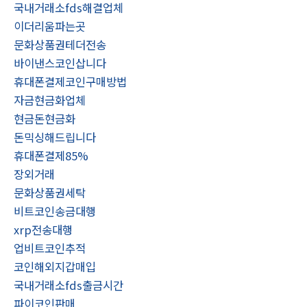
국내거래소fds해결업체
이더리움파는곳
문화상품권테더전송
바이낸스코인삽니다
휴대폰결제코인구매방법
자금현금화업체
현금돈현금화
돈믹싱해드립니다
휴대폰결제85%
장외거래
문화상품권세탁
비트코인송금대행
xrp전송대행
업비트코인추적
코인해외지갑매입
국내거래소fds출금시간
파이코인판매