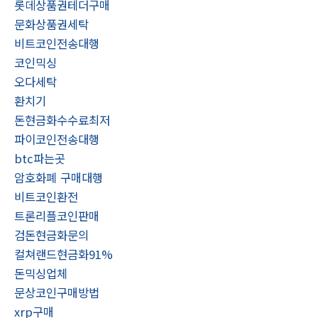
롯데상품권테더구매
문화상품권세탁
비트코인전송대행
코인믹싱
오다세탁
환치기
돈현금화수수료최저
파이코인전송대행
btc파는곳
암호화폐 구매대행
비트코인환전
트론리플코인판매
검돈현금화문의
컬쳐랜드현금화91%
돈믹싱업체
문상코인구매방법
xrp구매