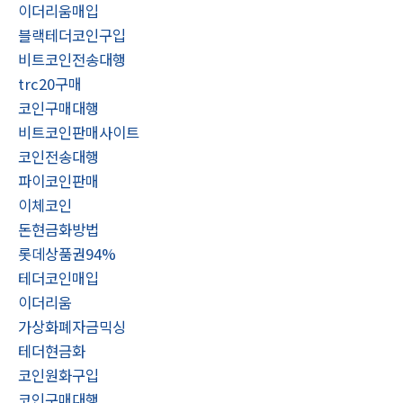
이더리움매입
블랙테더코인구입
비트코인전송대행
trc20구매
코인구매대행
비트코인판매사이트
코인전송대행
파이코인판매
이체코인
돈현금화방법
롯데상품권94%
테더코인매입
이더리움
가상화폐자금믹싱
테더현금화
코인원화구입
코인구매대행