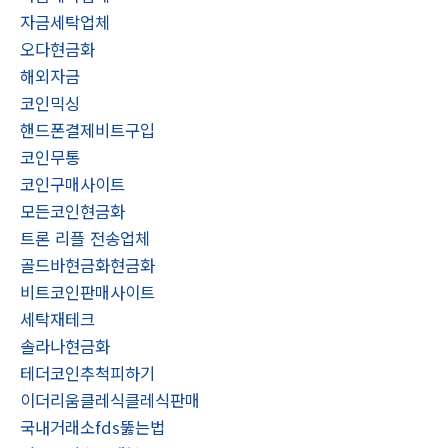
자금세탁업체
오다현금화
해외자금
코인믹싱
핸드폰결제비트구입
코인무통
코인구매사이트
모든코인현금화
트론 리플 전송업체
골드바현금화현금화
비트코인판매사이트
세탁재테크
솔라나현금화
테더코인추척피하기
이더리움클레식클레식판매
국내거래소fds뚫는법