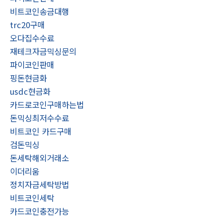
비트코인송금대행
trc20구매
오다집수수료
재테크자금믹싱문의
파이코인판매
핑돈현금화
usdc현금화
카드로코인구매하는법
돈믹싱최저수수료
비트코인 카드구매
검돈믹싱
돈세탁해외거래소
이더리움
정치자금세탁방법
비트코인세탁
카드코인충전가능