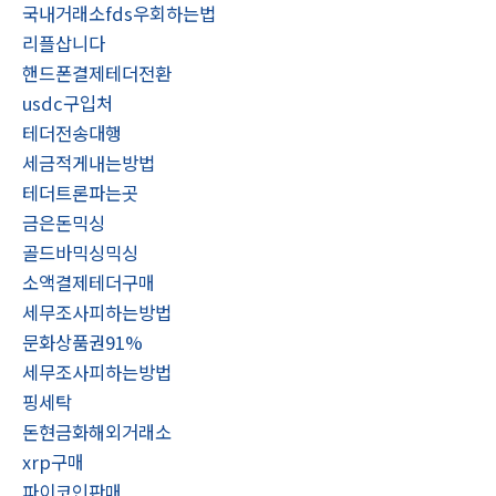
국내거래소fds우회하는법
리플삽니다
핸드폰결제테더전환
usdc구입처
테더전송대행
세금적게내는방법
테더트론파는곳
금은돈믹싱
골드바믹싱믹싱
소액결제테더구매
세무조사피하는방법
문화상품권91%
세무조사피하는방법
핑세탁
돈현금화해외거래소
xrp구매
파이코인판매