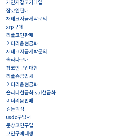
개인지갑고가매입
잡코인판매
재테크자금세탁문의
xrp구매
리플코인판매
이더리움현금화
재테크자금세탁문의
솔라나구매
잡코인구입대행
리플송금업체
이더리움현금화
솔라나현금화 sol현금화
이더리움판매
검돈믹싱
usdc구입처
문상코인구입
코인구매대행