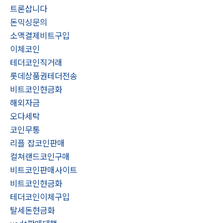
트론삽니다
돈믹싱문의
소액결제비트구입
이체코인
테더코인직거래
롯데상품권테더전송
비트코인현금화
해외자금
오다세탁
코인무통
리플 잡코인판매
컬쳐랜드코인구매
비트코인판매사이트
비트코인현금화
테더코인이체구입
탈세돈현금화