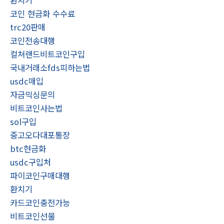
코인 현금화 수수료
trc20판매
코인전송대행
컬쳐랜드비트코인구입
국내거래소fds피하는법
usdc매입
자금믹싱문의
비트코인사는법
sol구입
중고오다대포통장
btc현금화
usdc구입처
파이코인구매대행
환치기
카드코인충전가능
비트코인선물