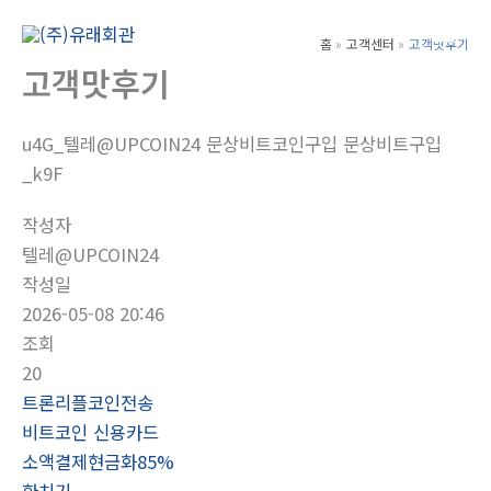
콘
텐
홈
고객센터
고객맛후기
Main
츠
고객맛후기
Men
로
건
u4G_텔레@UPCOIN24 문상비트코인구입 문상비트구입
너
_k9F
뛰
기
작성자
텔레@UPCOIN24
작성일
2026-05-08 20:46
조회
20
트론리플코인전송
비트코인 신용카드
소액결제현금화85%
환치기