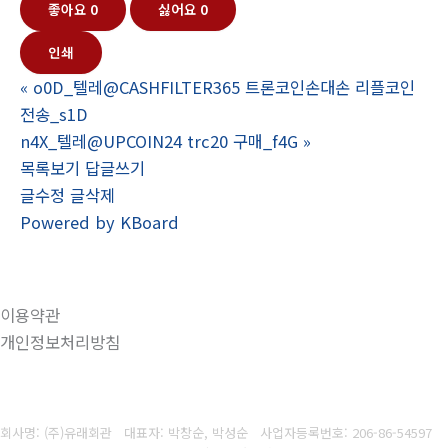
좋아요
0
싫어요
0
인쇄
«
o0D_텔레@CASHFILTER365 트론코인손대손 리플코인
전송_s1D
n4X_텔레@UPCOIN24 trc20 구매_f4G
»
목록보기
답글쓰기
글수정
글삭제
Powered by KBoard
이용약관
개인정보처리방침
회사명: (주)유래회관 대표자: 박창순, 박성순
사업자등록번호:
206-86-54597