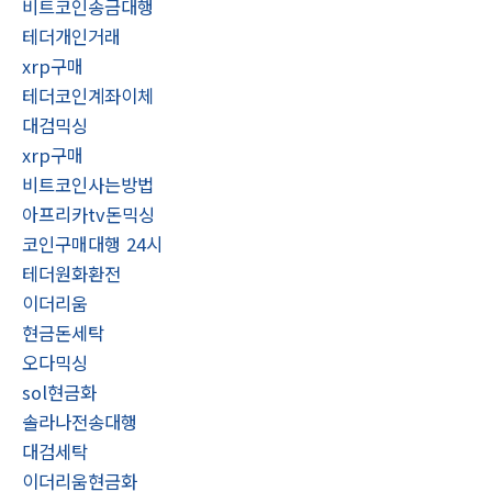
비트코인송금대행
테더개인거래
xrp구매
테더코인계좌이체
대검믹싱
xrp구매
비트코인사는방법
아프리카tv돈믹싱
코인구매대행 24시
테더원화환전
이더리움
현금돈세탁
오다믹싱
sol현금화
솔라나전송대행
대검세탁
이더리움현금화