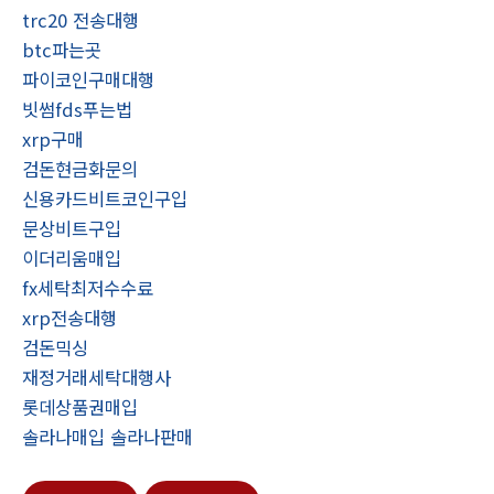
trc20 전송대행
btc파는곳
파이코인구매대행
빗썸fds푸는법
xrp구매
검돈현금화문의
신용카드비트코인구입
문상비트구입
이더리움매입
fx세탁최저수수료
xrp전송대행
검돈믹싱
재정거래세탁대행사
롯데상품권매입
솔라나매입 솔라나판매