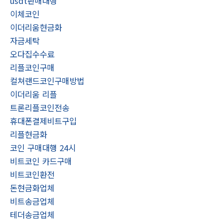
usdt판매대행
이체코인
이더리움현금화
자금세탁
오다집수수료
리플코인구매
컬쳐랜드코인구매방법
이더리움 리플
트론리플코인전송
휴대폰결제비트구입
리플현금화
코인 구매대행 24시
비트코인 카드구매
비트코인환전
돈현금화업체
비트송금업체
테더송금업체