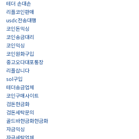
테더 손대손
리플코인판매
usdc전송대행
코인돈믹싱
코인송금대리
코인믹싱
코인원화구입
중고오다대포통장
리플삽니다
sol구입
테더송금업체
코인구매사이트
검돈현금화
검돈세탁문의
골드바현금화현금화
자금믹싱
자금세탁업체