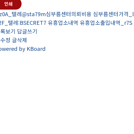
인쇄
z0A_텔레@sta79m심부름센터의뢰비용 심부름센터가격_l
2F_텔레:BSECRET7 유흥업소내역 유흥업소출입내역_r7S
목록보기
답글쓰기
글수정
글삭제
owered by KBoard