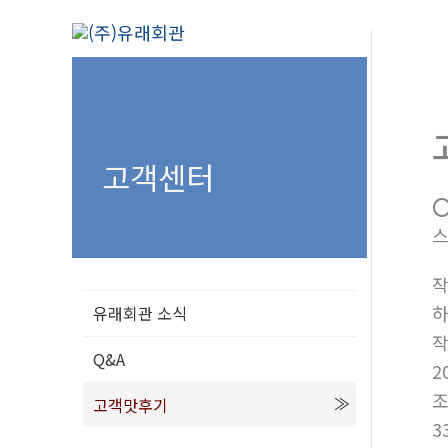
콘
텐
츠
로
건
너
고객센터
뛰
⭕
기
스
유래회관 소식
Q&A
2
고객맛후기
3