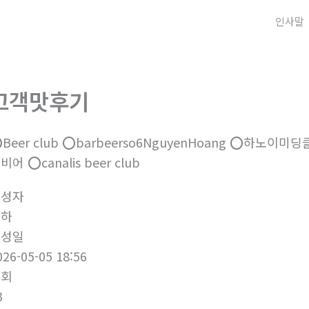
인사말
고객맛후기
️Beer club ⭕️barbeerso6NguyenHoang ⭕️하노이미딩
비어 ⭕️canalis beer club
작성자
하하
작성일
026-05-05 18:56
조회
3