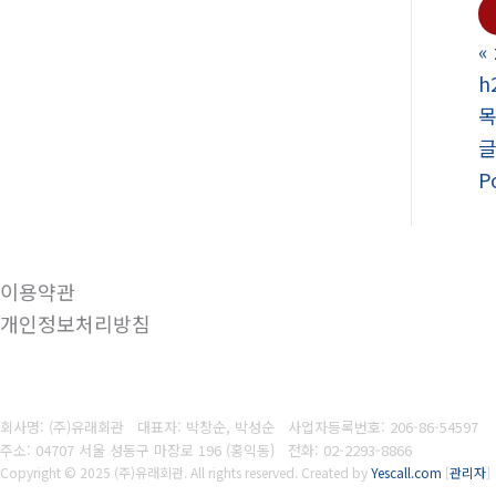
«
h
P
이용약관
개인정보처리방침
회사명: (주)유래회관 대표자: 박창순, 박성순
사업자등록번호:
206-86-54597
주소: 04707 서울 성동구 마장로 196 (홍익동)
전화:
02-2293-8866
Copyright © 2025 (주)유래회관. All rights reserved.
Created by
Yescall.com
[
관리자
]