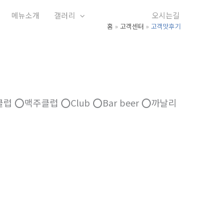
메뉴소개
갤러리
고객센터
오시는길
홈
고객센터
고객맛후기
클럽 ⭕️맥주클럽 ⭕️Club ⭕️Bar beer ⭕️까날리