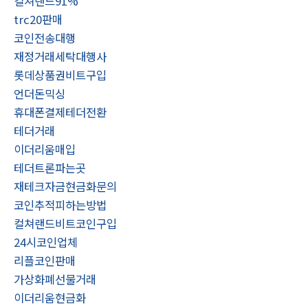
컬쳐랜드91%
trc20판매
코인전송대행
재정거래세탁대행사
롯데상품권비트구입
언더돈믹싱
휴대폰결제테더전환
테더거래
이더리움매입
테더트론파는곳
재테크자금현금화문의
코인추적피하는방법
컬쳐랜드비트코인구입
24시코인업체
리플코인판매
가상화폐선물거래
이더리움현금화