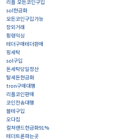
리플 모든코인구입
sol현금화
모든코인구입가능
장외거래
횡령믹싱
테더구매테더판매
핑세탁
sol구입
돈세탁당일정산
탈세돈현금화
tron구매대행
리플코인판매
코인전송대행
블테구입
오다집
컬쳐랜드현금화91%
테더트론파는곳