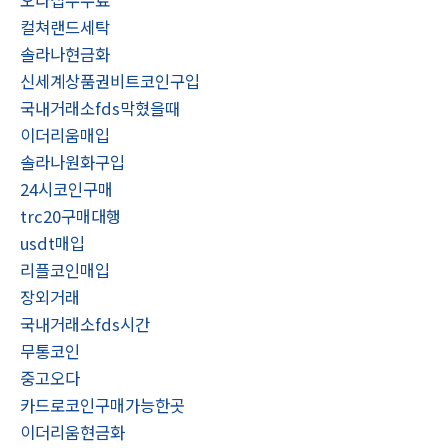
컬쳐랜드세탁
솔라나현금화
신세계상품권비트코인구입
국내거래소fds막혔을때
이더리움매입
솔라나원화구입
24시코인구매
trc20구매대행
usdt매입
리플코인매입
장외거래
국내거래소fds시간
무통코인
중고오다
카드로코인구매가능한곳
이더리움현금화