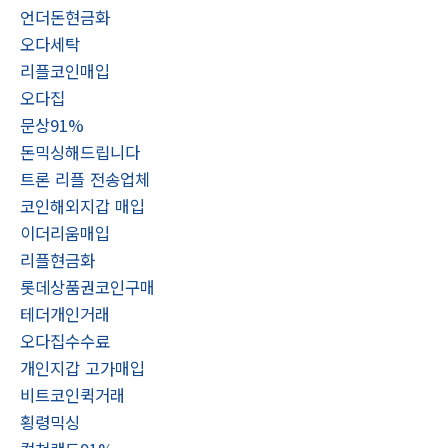
언더돈현금화
오다세탁
리플코인매입
오다집
문상91%
돈믹싱해드립니다
트론 리플 전송업체
코인해외지갑 매입
이더리움매입
리플현금화
롯데상품권코인구매
테더개인거래
오다집수수료
개인지갑 고가매입
비트코인퀵거래
횡령믹싱