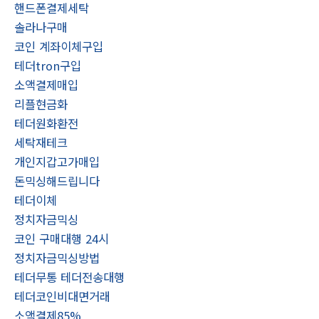
핸드폰결제세탁
솔라나구매
코인 계좌이체구입
테더tron구입
소액결제매입
리플현금화
테더원화환전
세탁재테크
개인지갑고가매입
돈믹싱해드립니다
테더이체
정치자금믹싱
코인 구매대행 24시
정치자금믹싱방법
테더무통 테더전송대행
테더코인비대면거래
소액결제85%