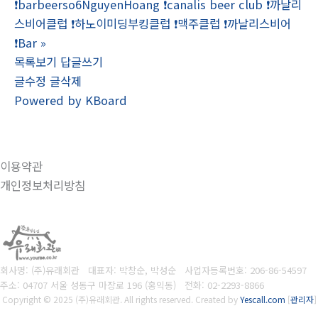
❗barbeerso6NguyenHoang ❗canalis beer club ❗까날리
스비어클럽 ❗하노이미딩부킹클럽 ❗맥주클럽 ❗까날리스비어
❗Bar
»
목록보기
답글쓰기
글수정
글삭제
Powered by KBoard
이용약관
개인정보처리방침
회사명: (주)유래회관 대표자: 박창순, 박성순
사업자등록번호:
206-86-54597
주소: 04707 서울 성동구 마장로 196 (홍익동)
전화:
02-2293-8866
Copyright © 2025 (주)유래회관. All rights reserved.
Created by
Yescall.com
[
관리자
]