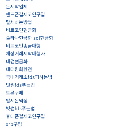
돈세탁업체
핸드폰결제코인구입
탈세하는방법
비트코인현금화
솔라나현금화 sol현금화
비트코인송금대행
재정거래세탁대행사
대검현금화
테더원화환전
국내거래소fds피하는법
빗썸fds푸는법
트론구매
탈세돈믹싱
빗썸fds푸는법
휴대폰결제코인구입
xrp구입