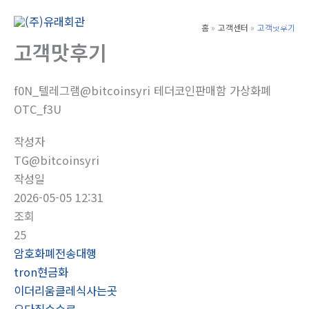
콘
텐
홈
고객센터
고객맛후기
Main
츠
고객맛후기
Men
로
건
f0N_텔레그램@bitcoinsyri 테더코인판매함 가상화폐
너
OTC_f3U
뛰
기
작성자
TG@bitcoinsyri
작성일
2026-05-05 12:31
조회
25
암호화폐전송대행
tron현금화
이더리움클레식사는곳
오다집수수료