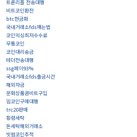
트론리플 전송대행
비트코인환전
btc현금화
국내거래소fds깨는법
코인믹싱최저수수료
무통코인
코인대리송금
테더전송대행
ssg페이93%
국내거래소fds출금시간
해외자금
문화상품권비트구입
밈코인구매대행
trc20판매
횡령세탁
돈세탁해외거래소
빗썸코인추적