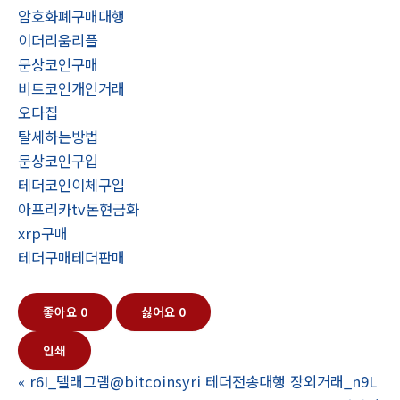
암호화폐구매대행
이더리움리플
문상코인구매
비트코인개인거래
오다집
탈세하는방법
문상코인구입
테더코인이체구입
아프리카tv돈현금화
xrp구매
테더구매테더판매
좋아요
0
싫어요
0
인쇄
«
r6I_텔래그램@bitcoinsyri 테더전송대행 장외거래_n9L