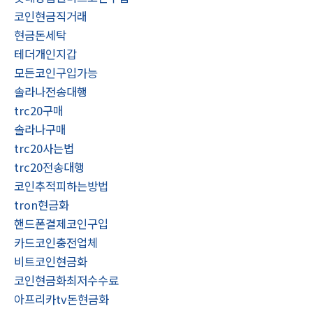
코인현금직거래
현금돈세탁
테더개인지갑
모든코인구입가능
솔라나전송대행
trc20구매
솔라나구매
trc20사는법
trc20전송대행
코인추적피하는방법
tron현금화
핸드폰결제코인구입
카드코인충전업체
비트코인현금화
코인현금화최저수수료
아프리카tv돈현금화