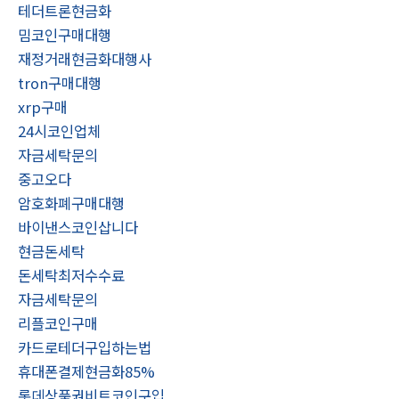
테더트론현금화
밈코인구매대행
재정거래현금화대행사
tron구매대행
xrp구매
24시코인업체
자금세탁문의
중고오다
암호화폐구매대행
바이낸스코인삽니다
현금돈세탁
돈세탁최저수수료
자금세탁문의
리플코인구매
카드로테더구입하는법
휴대폰결제현금화85%
롯데상품권비트코인구입