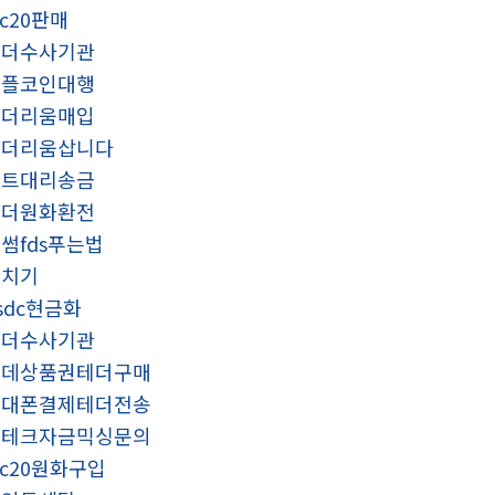
rc20판매
테더수사기관
리플코인대행
이더리움매입
이더리움삽니다
비트대리송금
태더원화환전
썸fds푸는법
환치기
sdc현금화
테더수사기관
롯데상품권테더구매
휴대폰결제테더전송
재테크자금믹싱문의
rc20원화구입