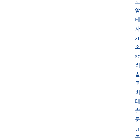
x
s
t