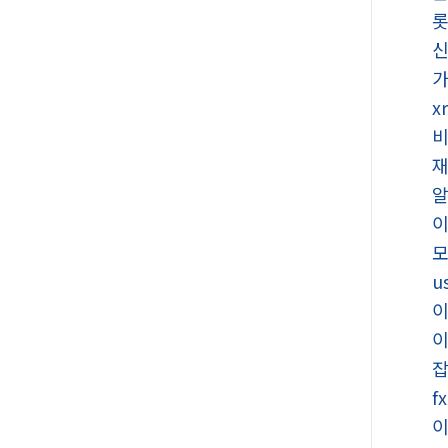
x
u
f