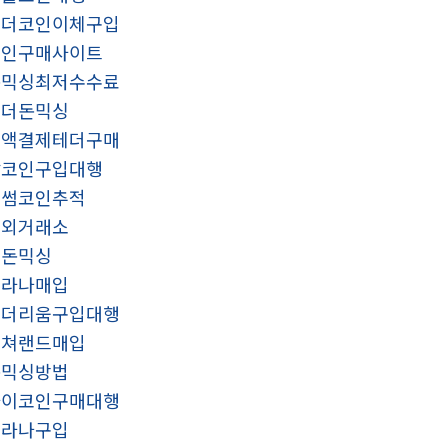
테더코인이체구입
코인구매사이트
돈믹싱최저수수료
테더돈믹싱
소액결제테더구매
잡코인구입대행
빗썸코인추적
장외거래소
핑돈믹싱
솔라나매입
이더리움구입대행
컬쳐랜드매입
돈믹싱방법
파이코인구매대행
솔라나구입