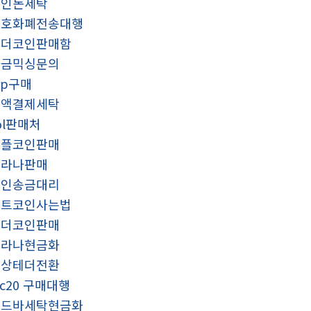
코인돈세탁
암호화폐전송대행
테더코인판매함
자금믹싱문의
rp구매
소액결제세탁
ol판매처
리플코인판매
솔라나판매
코인송금대리
비트코인사는법
테더코인판매
솔라나현금화
문상테더전환
rc20 구매대행
골드바세탁현금화