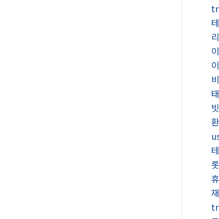
t
빗
u
t