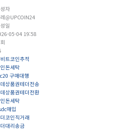
작성자
레@UPCOIN24
작성일
026-05-04 19:58
조회
6
업비트코인추적
코인돈세탁
rc20 구매대행
롯데상품권테더전송
롯데상품권테더전환
코인돈세탁
sdc매입
테더코인직거래
테더대리송금