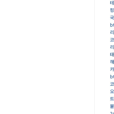
테
국
b
코
b
트
2