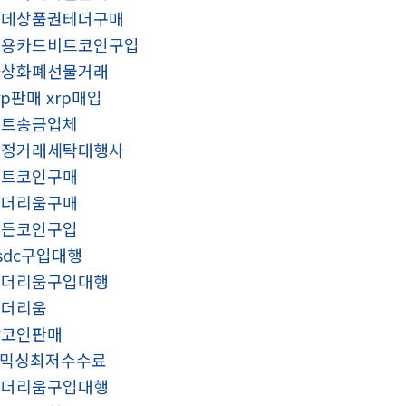
롯데상품권테더구매
신용카드비트코인구입
가상화폐선물거래
rp판매 xrp매입
비트송금업체
재정거래세탁대행사
알트코인구매
이더리움구매
모든코인구입
sdc구입대행
이더리움구입대행
이더리움
잡코인판매
x믹싱최저수수료
이더리움구입대행