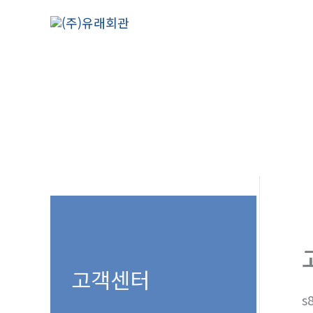
콘
텐
츠
로
건
너
뛰
기
고객센터
s