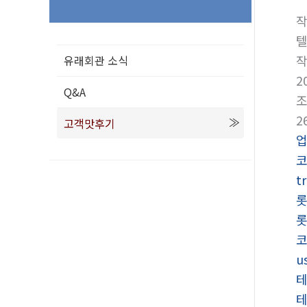
텔
유래회관 소식
2
Q&A
2
고객맛후기
t
u