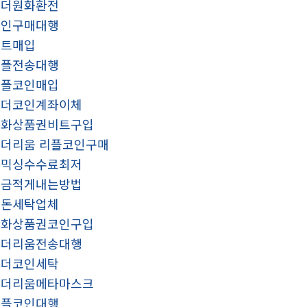
태더원화환전
코인구매대행
비트매입
리플전송대행
리플코인매입
테더코인계좌이체
문화상품권비트구입
더리움 리플코인구매
돈믹싱수수료최저
세금적게내는방법
검돈세탁업체
문화상품권코인구입
이더리움전송대행
테더코인세탁
이더리움메타마스크
리플코인대행