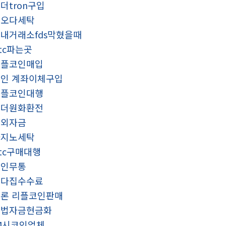
더tron구입
핑오다세탁
내거래소fds막혔을때
tc파는곳
리플코인매입
인 계좌이체구입
리플코인대행
태더원화환전
해외자금
카지노세탁
tc구매대행
코인무통
오다집수수료
론 리플코인판매
불법자금현금화
4시코인업체