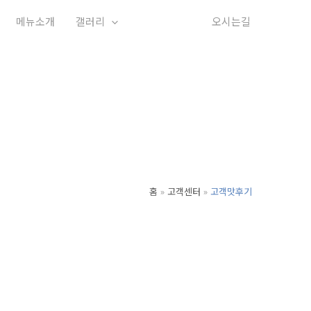
메뉴소개
갤러리
고객센터
오시는길
홈
고객센터
고객맛후기