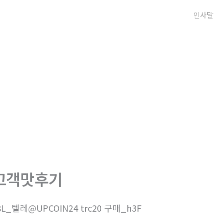
인사말
고객맛후기
8L_텔레@UPCOIN24 trc20 구매_h3F