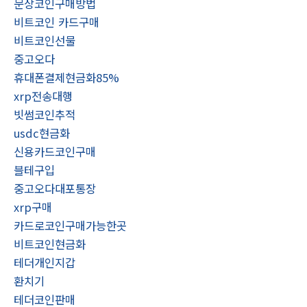
문상코인구매방법
비트코인 카드구매
비트코인선물
중고오다
휴대폰결제현금화85%
xrp전송대행
빗썸코인추적
usdc현금화
신용카드코인구매
블테구입
중고오다대포통장
xrp구매
카드로코인구매가능한곳
비트코인현금화
테더개인지갑
환치기
테더코인판매