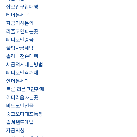
잡코인구입대행
테더돈세탁
자금믹싱문의
리플코인파는곳
테더코인송금
불법자금세탁
솔라나전송대행
세금적게내는방법
테더코인직거래
언더돈세탁
트론 리플코인판매
이더리움사는곳
비트코인선물
중고오다대포통장
컬쳐랜드매입
자금믹싱