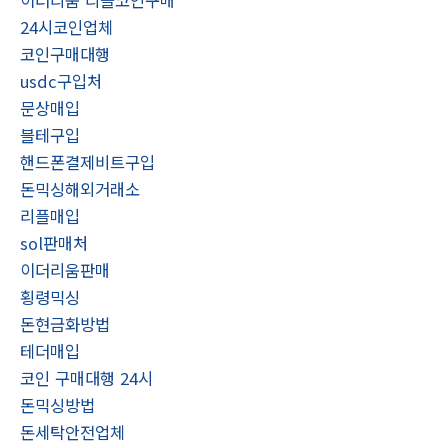
24시코인업체
코인구매대행
usdc구입처
문상매입
블테구입
핸드폰결제비트구입
돈믹싱해외거래소
리플매입
sol판매처
이더리움판매
횡령믹싱
돈현금화방법
테더매입
코인 구매대행 24시
돈믹싱방법
돈세탁안전업체