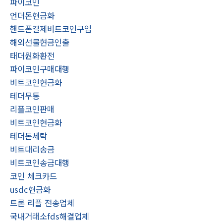
파이코인
언더돈현금화
핸드폰결제비트코인구입
해외선물현금인출
태더원화환전
파이코인구매대행
비트코인현금화
테더무통
리플코인판매
비트코인현금화
테더돈세탁
비트대리송금
비트코인송금대행
코인 체크카드
usdc현금화
트론 리플 전송업체
국내거래소fds해결업체