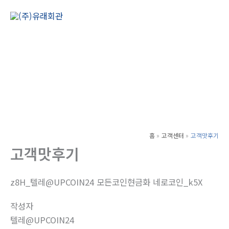
콘
텐
Main
츠
Men
로
건
너
뛰
기
홈
고객센터
고객맛후기
고객맛후기
z8H_텔레@UPCOIN24 모든코인현금화 네로코인_k5X
작성자
텔레@UPCOIN24