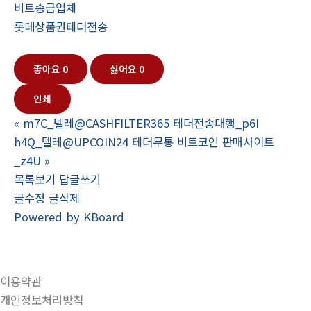
비트송금업체
롯데상품권테더전송
좋아요
0
싫어요
0
인쇄
«
m7C_텔레@CASHFILTER365 테더전송대행_p6I
h4Q_텔레@UPCOIN24 테더무통 비트코인 판매사이트
_z4U
»
목록보기
답글쓰기
글수정
글삭제
Powered by KBoard
이용약관
개인정보처리방침