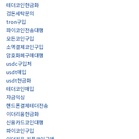
테더코인현금화
검돈세탁문의
tron구입
파이코인전송대행
모든코인구입
소액결제코인구입
암호화폐구매대행
usdc구입처
usdt매입
usdt현금화
테더코인매입
자금믹싱
핸드폰결제테더전송
이더리움현금화
신용카드코인대행
파이코인구입
이더리움 리플코인구매