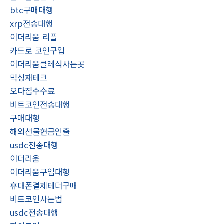
btc구매대행
xrp전송대행
이더리움 리플
카드로 코인구입
이더리움클레식사는곳
믹싱재테크
오다집수수료
비트코인전송대행
구매대행
해외선물현금인출
usdc전송대행
이더리움
이더리움구입대행
휴대폰결제테더구매
비트코인사는법
usdc전송대행