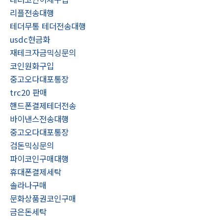
리플전송대행
테더무통 테더전송대행
usdc현금화
재테크자금믹싱문의
코인원화구입
중고오다대포통장
trc20 판매
핸드폰결제테더전송
바이낸스전송대행
중고오다대포통장
검돈믹싱문의
파이코인구매대행
휴대폰결제세탁
솔라나구매
문화상품권코인구매
금은돈세탁