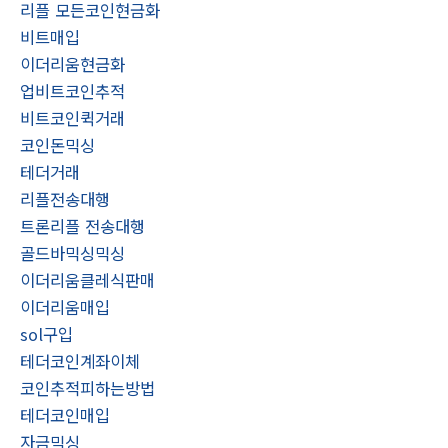
리플 모든코인현금화
비트매입
이더리움현금화
업비트코인추적
비트코인퀵거래
코인돈믹싱
테더거래
리플전송대행
트론리플 전송대행
골드바믹싱믹싱
이더리움클레식판매
이더리움매입
sol구입
테더코인계좌이체
코인추적피하는방법
테더코인매입
자금믹싱