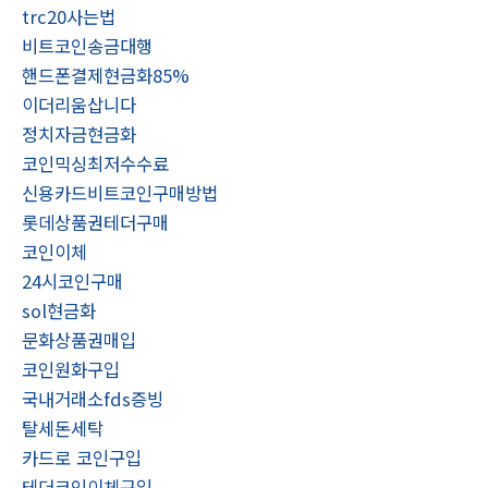
trc20사는법
비트코인송금대행
핸드폰결제현금화85%
이더리움삽니다
정치자금현금화
코인믹싱최저수수료
신용카드비트코인구매방법
롯데상품권테더구매
코인이체
24시코인구매
sol현금화
문화상품권매입
코인원화구입
국내거래소fds증빙
탈세돈세탁
카드로 코인구입
테더코인이체구입