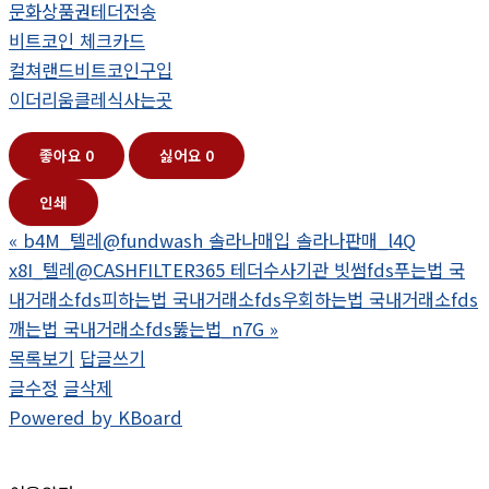
문화상품권테더전송
비트코인 체크카드
컬쳐랜드비트코인구입
이더리움클레식사는곳
좋아요
0
싫어요
0
인쇄
«
b4M_텔레@fundwash 솔라나매입 솔라나판매_l4Q
x8I_텔레@CASHFILTER365 테더수사기관 빗썸fds푸는법 국
내거래소fds피하는법 국내거래소fds우회하는법 국내거래소fds
깨는법 국내거래소fds뚫는법_n7G
»
목록보기
답글쓰기
글수정
글삭제
Powered by KBoard