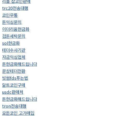
리플 잡코인판매
trc20전송대행
코인무통
돈믹싱문의
이더리움현금화
검돈세탁문의
sol현금화
테더수사기관
자금믹싱업체
돈현금화해드립니다
문상테더전환
빗썸fds푸는법
알트코인구매
usdc판매처
돈현금화해드립니다
tron전송대행
모든코인 고가매입