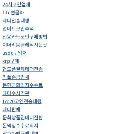
24시코인업체
btc현금화
테더전송대행
업비트코인추적
신용카드코인구매방법
이더리움클레식사는곳
usdc구입처
xrp구매
핸드폰결제테더전송
리플송금업체
돈현금화최저수수료
테더수사기관
trc20코인전송대행
테더판매
문화상품권테더전환
돈믹싱수수료최저
암호화폐구매대행