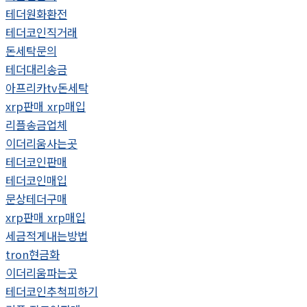
테더원화환전
테더코인직거래
돈세탁문의
테더대리송금
아프리카tv돈세탁
xrp판매 xrp매입
리플송금업체
이더리움사는곳
테더코인판매
테더코인매입
문상테더구매
xrp판매 xrp매입
세금적게내는방법
tron현금화
이더리움파는곳
테더코인추척피하기