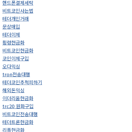
핸드폰결제세탁
비트코인사는법
테더개인거래
문상매입
테더이체
횡령현금화
비트코인현금화
코인이체구입
오다믹싱
tron전송대행
테더코인추척피하기
해외돈믹싱
이더리움현금화
trc20 원화구입
비트코인전송대행
테더트론현금화
리플현금화