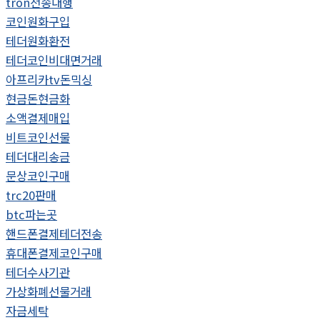
tron전송대행
코인원화구입
테더원화환전
테더코인비대면거래
아프리카tv돈믹싱
현금돈현금화
소액결제매입
비트코인선물
테더대리송금
문상코인구매
trc20판매
btc파는곳
핸드폰결제테더전송
휴대폰결제코인구매
테더수사기관
가상화폐선물거래
자금세탁