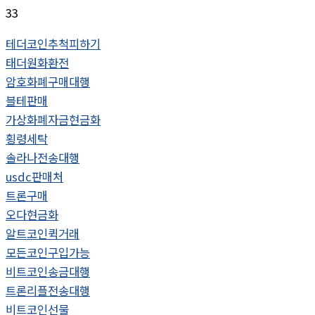
33
테더코인추척피하기
태더원화환전
암호화폐구매대행
블테판매
가상화폐자금현금화
횡령세탁
솔라나전송대행
usdc판매처
트론구매
오다현금화
알트코인퀵거래
모든코인구입가능
비트코인송금대행
트론리플전송대행
비트코인선물