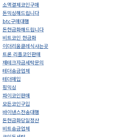
소액결제코인구매
돈믹싱해드립니다
btc구매대행
돈현금화해드립니다
비트코인 현금화
이더리움클레식사는곳
트론 리플코인판매
재테크자금세탁문의
테더송금업체
테더매입
핑믹싱
파이코인판매
모든코인구입
바이낸스전송대행
돈현금화당일정산
비트송금업체
코인돈세탁