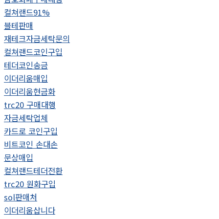
컬쳐랜드91%
블테판매
재테크자금세탁문의
컬쳐랜드코인구입
테더코인송금
이더리움매입
이더리움현금화
trc20 구매대행
자금세탁업체
카드로 코인구입
비트코인 손대손
문상매입
컬쳐랜드테더전환
trc20 원화구입
sol판매처
이더리움삽니다