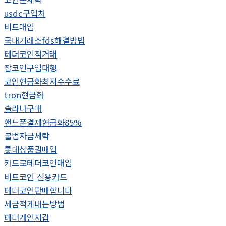
usdc구입처
비트매입
국내거래소fds해결방법
테더코인직거래
잡코인구입대행
코인현금화최저수수료
tron현금화
솔라나구매
핸드폰결제현금화85%
불법자금세탁
롯데상품권매입
카드로테더코인매입
비트코인 신용카드
테더코인판매합니다
세금적게내는방법
테더개인지갑