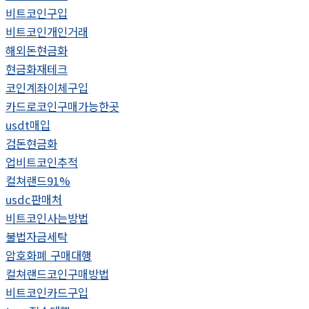
비트코인구입
비트코인개인거래
해외돈현금화
현금화재테크
코인계좌이체구입
카드로코인구매가능한곳
usdt매입
검돈현금화
업비트코인추적
컬쳐랜드91%
usdc판매처
비트코인사는방법
불법자금세탁
암호화폐 구매대행
컬쳐랜드코인구매방법
비트코인카드구입