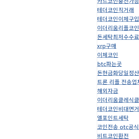
카드코인충전가
테더코인직거래
테더코인이체구
이더리움리플코
돈세탁최저수수
xrp구매
이체코인
btc파는곳
돈현금화당일정
트론 리플 전송업
해외자금
이더리움클레식
테더코인비대면
엘포인트세탁
코인전송 otc공
비트코인환전