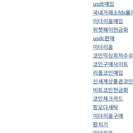
usdt매입
국내거래소fds뚫
이더리움매입
위챗페이현금화
usdc판매
이더리움
코인믹싱최저수
코인구매사이트
리플코인매입
신세계상품권코
비트코인현금화
코인체크카드
핑오다세탁
이더리움구매
환치기
이더리움