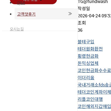
TG@fundwash
Q&A
작성일
고객맛후기
2026-04-24 09:5
조회
오시는길
36
블테구입
테더원화환전
횡령현금화
돈믹싱업체
코인현금화수수
이더리움
국내거래소fds송
테더코인계좌이
리플코인대행
코인해외지갑매