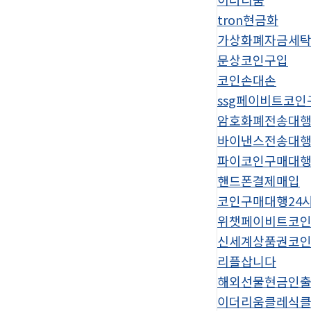
tron현금화
가상화폐자금세
문상코인구입
코인손대손
ssg페이비트코인
암호화폐전송대
바이낸스전송대
파이코인구매대
핸드폰결제매입
코인구매대행24
위챗페이비트코
신세계상품권코
리플삽니다
해외선물현금인
이더리움클레식