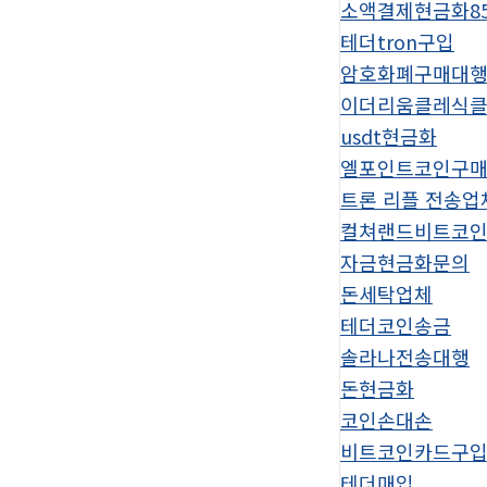
소액결제현금화8
테더tron구입
암호화폐구매대
이더리움클레식
usdt현금화
엘포인트코인구
트론 리플 전송업
컬쳐랜드비트코
자금현금화문의
돈세탁업체
테더코인송금
솔라나전송대행
돈현금화
코인손대손
비트코인카드구
테더매입