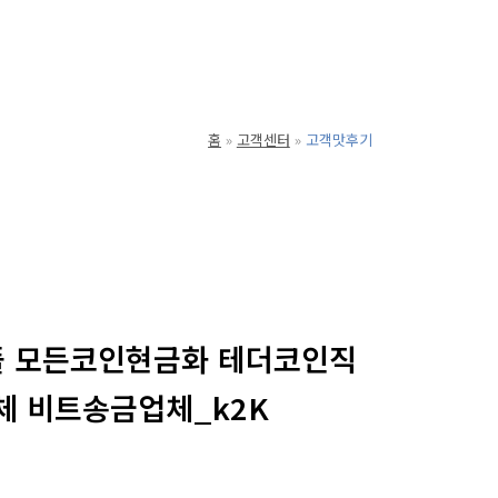
홈
고객센터
고객맛후기
리플 모든코인현금화 테더코인직
 비트송금업체_k2K