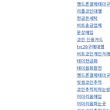
핸드폰결제테더
리플코인대행
현금돈세탁
비트송금업체
문상매입
코인 신용카드
trc20구매대행
비트코인개인거
테더현금화
테더원화환전
핸드폰결제테더
빗썸코인추적
코인추적피하는
이더리움매입
이더리움파는곳