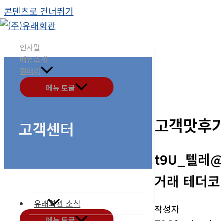
콘텐츠로 건너뛰기
인사말
메뉴소개
갤러리
메뉴 토글
고객맛후
고객센터
t9U_텔레
거래 테더코
유래회관 소식
고객센터
작성자
메뉴 토글