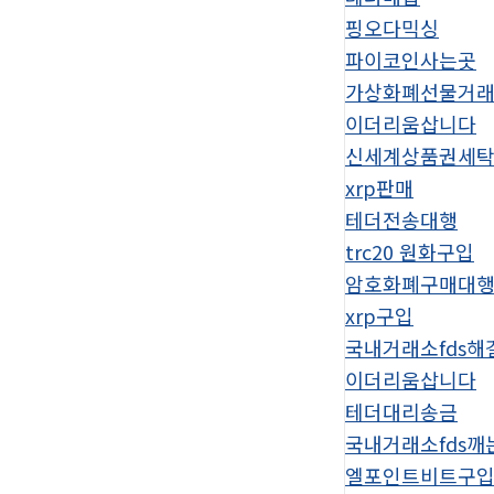
핑오다믹싱
파이코인사는곳
가상화폐선물거
이더리움삽니다
신세계상품권세
xrp판매
테더전송대행
trc20 원화구입
암호화폐구매대
xrp구입
국내거래소fds해
이더리움삽니다
테더대리송금
국내거래소fds깨
엘포인트비트구