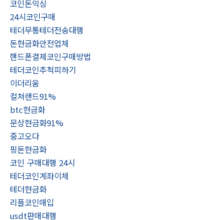
코인돈믹싱
24시코인구매
테더무통테더전송대행
돈현금화안전업체
핸드폰결제코인구매방법
테더코인추척피하기
이더리움
컬쳐랜드91%
btc현금화
문상현금화91%
중고오다
핑돈현금화
코인 구매대행 24시
테더코인계좌이체
테더현금화
리플코인매입
usdt판매대행