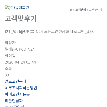
콘
텐
홈
고객센터
고객맛후기
Main
츠
고객맛후기
Men
로
건
l2T_텔레@UPCOIN24 모든코인현금화 네로코인_d8S
너
뛰
작성자
기
텔레@UPCOIN24
작성일
2026-04-24 01:44
조회
33
알트코인구매
세무조사피하는방법
파이코인사는곳
리플현금화
usdc구입처