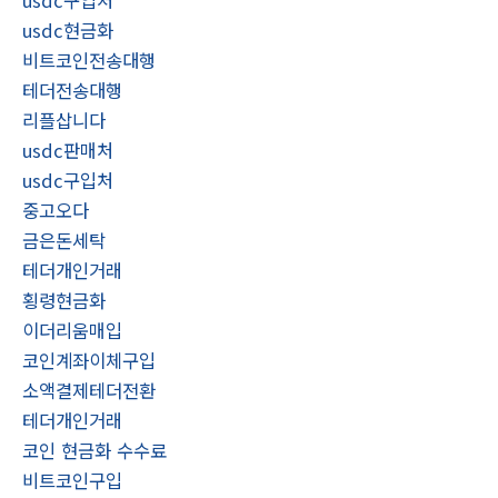
usdc현금화
비트코인전송대행
테더전송대행
리플삽니다
usdc판매처
usdc구입처
중고오다
금은돈세탁
테더개인거래
횡령현금화
이더리움매입
코인계좌이체구입
소액결제테더전환
테더개인거래
코인 현금화 수수료
비트코인구입