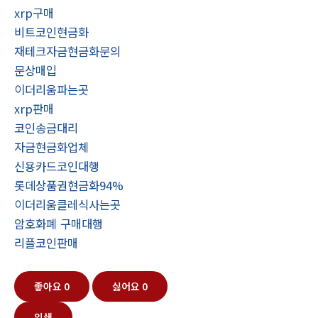
xrp구매
비트코인현금화
재테크자금현금화문의
문상매입
이더리움파는곳
xrp판매
코인송금대리
자금현금화업체
신용카드코인대행
롯데상품권현금화94%
이더리움클레식사는곳
암호화폐 구매대행
리플코인판매
좋아요
0
싫어요
0
인쇄