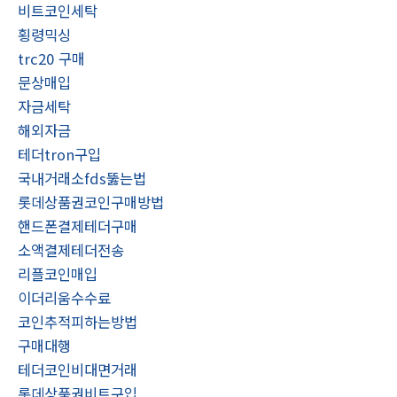
비트코인세탁
횡령믹싱
trc20 구매
문상매입
자금세탁
해외자금
테더tron구입
국내거래소fds뚫는법
롯데상품권코인구매방법
핸드폰결제테더구매
소액결제테더전송
리플코인매입
이더리움수수료
코인추적피하는방법
구매대행
테더코인비대면거래
롯데상품권비트구입