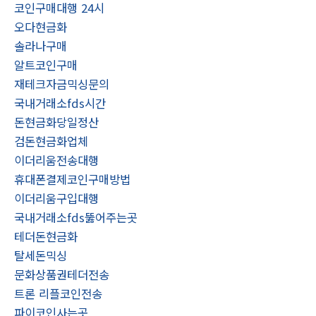
코인구매대행 24시
오다현금화
솔라나구매
알트코인구매
재테크자금믹싱문의
국내거래소fds시간
돈현금화당일정산
검돈현금화업체
이더리움전송대행
휴대폰결제코인구매방법
이더리움구입대행
국내거래소fds뚫어주는곳
테더돈현금화
탈세돈믹싱
문화상품권테더전송
트론 리플코인전송
파이코인사는곳