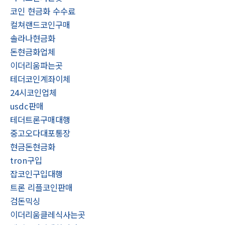
코인 현금화 수수료
컬쳐랜드코인구매
솔라나현금화
돈현금화업체
이더리움파는곳
테더코인계좌이체
24시코인업체
usdc판매
테더트론구매대행
중고오다대포통장
현금돈현금화
tron구입
잡코인구입대행
트론 리플코인판매
검돈믹싱
이더리움클레식사는곳