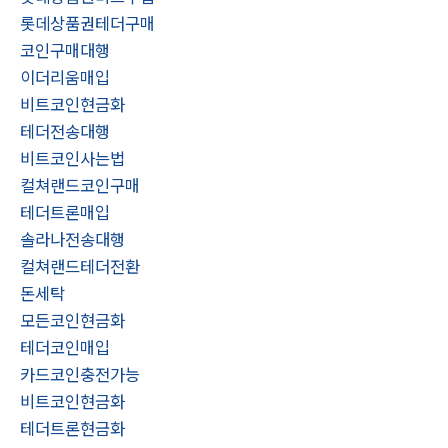
롯데상품권테더구매
코인구매대행
이더리움매입
비트코인현금화
테더전송대행
비트코인사는법
컬쳐랜드코인구매
테더트론매입
솔라나전송대행
컬쳐랜드테더전환
돈세탁
모든코인현금화
테더코인매입
카드코인충전가능
비트코인현금화
테더트론현금화