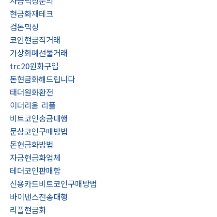
자금믹싱문의
현금화재테크
검돈믹싱
코인현금직거래
가상화폐선물거래
trc20원화구입
돈현금화해드립니다
태더원화환전
이더리움 리플
비트코인송금대행
문상코인구매방법
돈현금화방법
자금현금화업체
테더코인판매함
신용카드비트코인구매방법
바이낸스전송대행
리플현금화