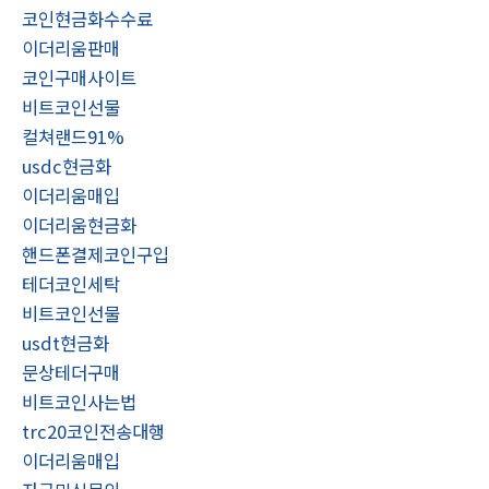
코인현금화수수료
이더리움판매
코인구매사이트
비트코인선물
컬쳐랜드91%
usdc현금화
이더리움매입
이더리움현금화
핸드폰결제코인구입
테더코인세탁
비트코인선물
usdt현금화
문상테더구매
비트코인사는법
trc20코인전송대행
이더리움매입