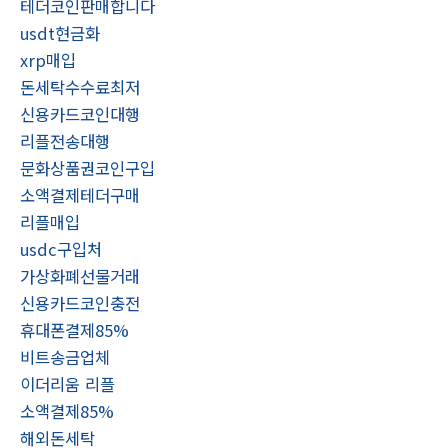
테더코인판매합니다
usdt현금화
xrp매입
돈세탁수수료최저
신용카드코인대행
리플전송대행
문화상품권코인구입
소액결제테더구매
리플매입
usdc구입처
가상화폐선물거래
신용카드코인충전
휴대폰결제85%
비트송금업체
이더리움 리플
소액결제85%
해외돈세탁