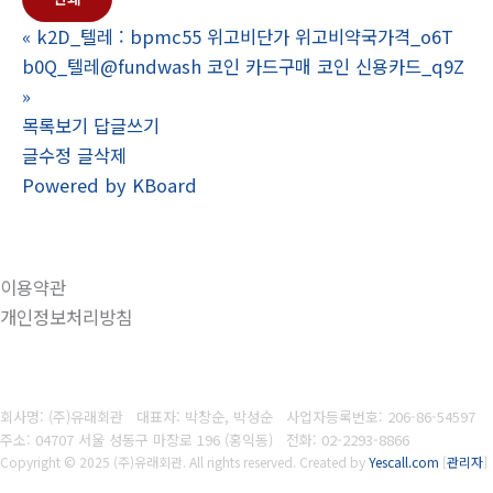
«
k2D_텔레 : bpmc55 위고비단가 위고비약국가격_o6T
b0Q_텔레@fundwash 코인 카드구매 코인 신용카드_q9Z
»
목록보기
답글쓰기
글수정
글삭제
Powered by KBoard
이용약관
개인정보처리방침
회사명: (주)유래회관 대표자: 박창순, 박성순
사업자등록번호:
206-86-54597
주소: 04707 서울 성동구 마장로 196 (홍익동)
전화:
02-2293-8866
Copyright © 2025 (주)유래회관. All rights reserved.
Created by
Yescall.com
[
관리자
]