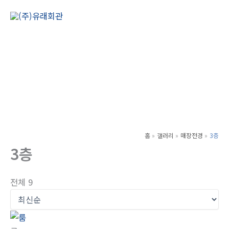
콘
텐
Main
츠
Men
로
건
너
뛰
기
홈
갤러리
매장전경
3층
3층
전체 9