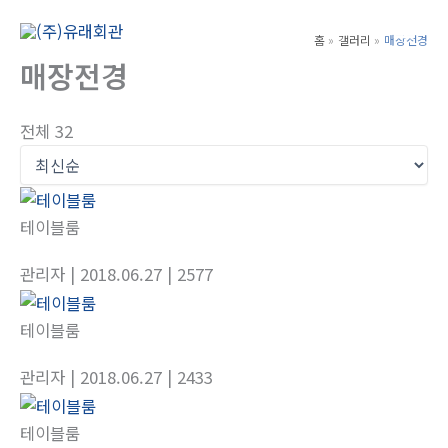
콘
텐
홈
갤러리
매장전경
Main
츠
매장전경
Men
로
건
전체 32
너
뛰
기
테이블룸
관리자
| 2018.06.27
| 2577
테이블룸
관리자
| 2018.06.27
| 2433
테이블룸